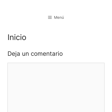
Saltar
al
contenido
Menú
Inicio
Deja un comentario
Comentario