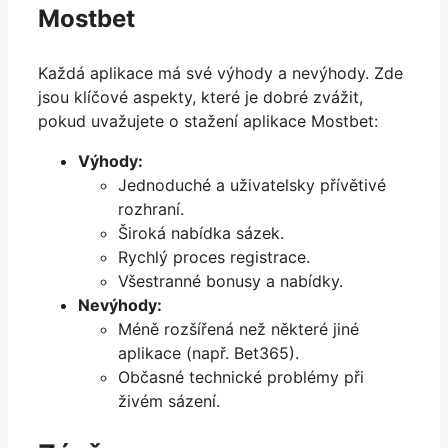
Mostbet
Každá aplikace má své výhody a nevýhody. Zde
jsou klíčové aspekty, které je dobré zvážit,
pokud uvažujete o stažení aplikace Mostbet:
Výhody:
Jednoduché a uživatelsky přívětivé
rozhraní.
Široká nabídka sázek.
Rychlý proces registrace.
Všestranné bonusy a nabídky.
Nevýhody:
Méně rozšířená než některé jiné
aplikace (např. Bet365).
Občasné technické problémy při
živém sázení.