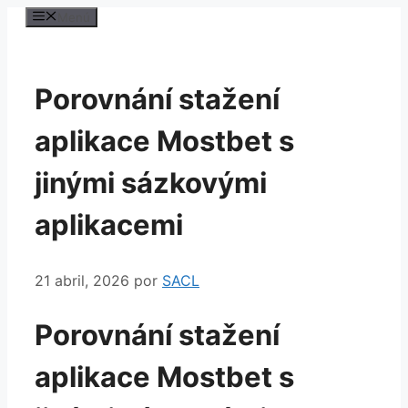
Saltar
Menú
al
contenido
Porovnání stažení
aplikace Mostbet s
jinými sázkovými
aplikacemi
21 abril, 2026
por
SACL
Porovnání stažení
aplikace Mostbet s