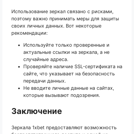
Использование зеркал связано с рисками,
поэтому важно принимать меры для защиты
своих личных данных. Вот некоторые
рекомендации:
Используйте только проверенные и
актуальные ссылки на зеркала, а не
случайные адреса.
Проверяйте наличие SSL-сертификата на
сайте, что указывает на безопасность
передачи данных.
Не вводите личные данные на сайтах,
которые вызывают подозрения.
Заключение
Зеркала 1xbet предоставляют возможность