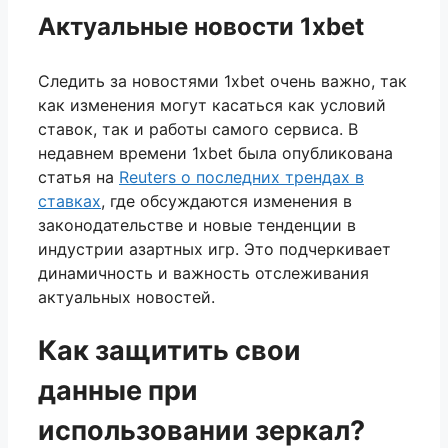
Актуальные новости 1xbet
Следить за новостями 1xbet очень важно, так
как изменения могут касаться как условий
ставок, так и работы самого сервиса. В
недавнем времени 1xbet была опубликована
статья на
Reuters о последних трендах в
ставках
, где обсуждаются изменения в
законодательстве и новые тенденции в
индустрии азартных игр. Это подчеркивает
динамичность и важность отслеживания
актуальных новостей.
Как защитить свои
данные при
использовании зеркал?