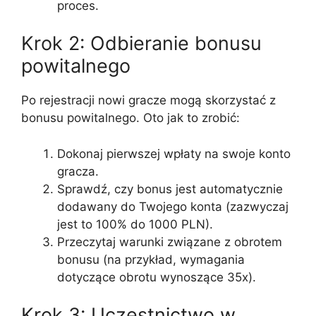
proces.
Krok 2: Odbieranie bonusu
powitalnego
Po rejestracji nowi gracze mogą skorzystać z
bonusu powitalnego. Oto jak to zrobić:
Dokonaj pierwszej wpłaty na swoje konto
gracza.
Sprawdź, czy bonus jest automatycznie
dodawany do Twojego konta (zazwyczaj
jest to 100% do 1000 PLN).
Przeczytaj warunki związane z obrotem
bonusu (na przykład, wymagania
dotyczące obrotu wynoszące 35x).
Krok 3: Uczestnictwo w