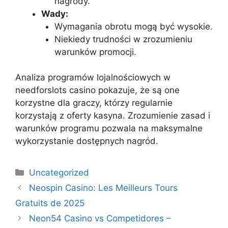
nagrody.
Wady:
Wymagania obrotu mogą być wysokie.
Niekiedy trudności w zrozumieniu
warunków promocji.
Analiza programów lojalnościowych w
needforslots casino pokazuje, że są one
korzystne dla graczy, którzy regularnie
korzystają z oferty kasyna. Zrozumienie zasad i
warunków programu pozwala na maksymalne
wykorzystanie dostępnych nagród.
Categorías
Uncategorized
Neospin Casino: Les Meilleurs Tours
Gratuits de 2025
Neon54 Casino vs Competidores –