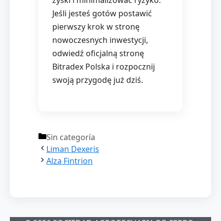
zyski i minimalizować ryzyko.
Jeśli jesteś gotów postawić
pierwszy krok w stronę
nowoczesnych inwestycji,
odwiedź oficjalną stronę
Bitradex Polska i rozpocznij
swoją przygodę już dziś.
Categorías
Sin categoría
Liman Dexeris
Alza Fintrion