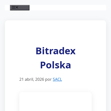
Saltar
Menú
al
contenido
Bitradex
Polska
21 abril, 2026
por
SACL