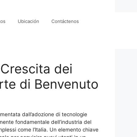
tos
Ubicación
Contáctenos
 Crescita dei
erte di Benvenuto
imentata dall’adozione di tecnologie
nente fondamentale dell’industria del
plessi come l’Italia. Un elemento chiave