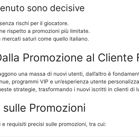
venuto sono decisive
za rischi per il giocatore.
ne rispetto a promozioni più limitate.
 mercati saturi come quello italiano.
alla Promozione al Cliente 
aggono una massa di nuovi utenti, dall’altro è fondament
inue, programmi VIP e un’esperienza utente personalizzat
ste strategie, trasformando i nuovi iscritti in clienti di 
 sulle Promozioni
 requisiti precisi sulle promozioni, tra cui: