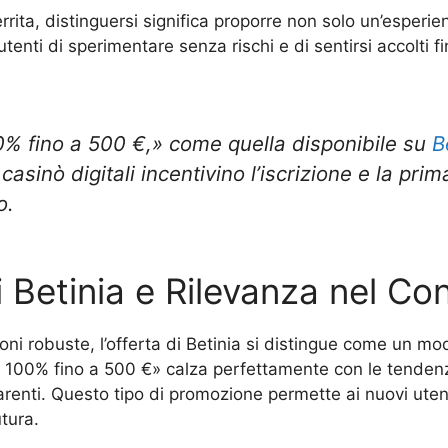
rita, distinguersi significa proporre non solo un’esperie
enti di sperimentare senza rischi e di sentirsi accolti fin
0% fino a 500 €,» come quella disponibile su
B
sinò digitali incentivino l’iscrizione e la pri
o.
di Betinia e Rilevanza nel Co
ni robuste, l’offerta di Betinia si distingue come un mode
l 100% fino a 500 €»
calza perfettamente con le tenden
enti. Questo tipo di promozione permette ai nuovi utent
utura.