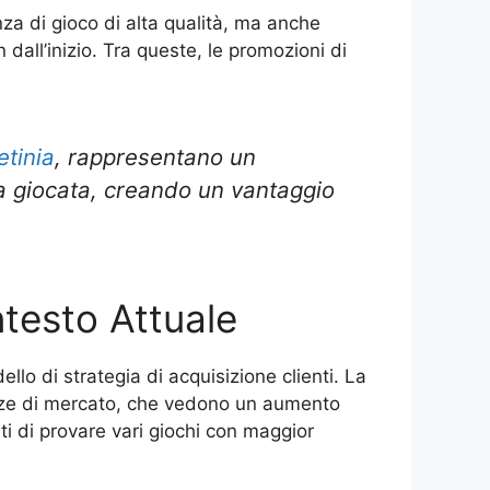
nza di gioco di alta qualità, ma anche
 dall’inizio. Tra queste, le promozioni di
etinia
, rappresentano un
ma giocata, creando un vantaggio
ntesto Attuale
llo di strategia di acquisizione clienti. La
ze di mercato, che vedono un aumento
i di provare vari giochi con maggior