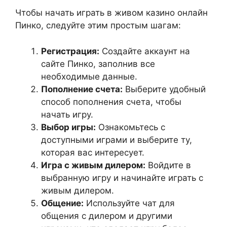
Чтобы начать играть в живом казино онлайн
Пинко, следуйте этим простым шагам:
Регистрация:
Создайте аккаунт на
сайте Пинко, заполнив все
необходимые данные.
Пополнение счета:
Выберите удобный
способ пополнения счета, чтобы
начать игру.
Выбор игры:
Ознакомьтесь с
доступными играми и выберите ту,
которая вас интересует.
Игра с живым дилером:
Войдите в
выбранную игру и начинайте играть с
живым дилером.
Общение:
Используйте чат для
общения с дилером и другими