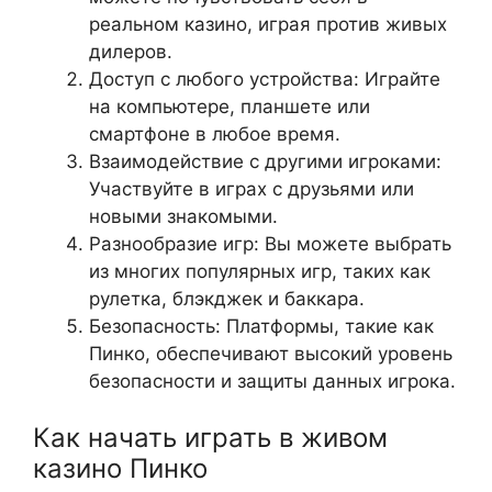
реальном казино, играя против живых
дилеров.
Доступ с любого устройства: Играйте
на компьютере, планшете или
смартфоне в любое время.
Взаимодействие с другими игроками:
Участвуйте в играх с друзьями или
новыми знакомыми.
Разнообразие игр: Вы можете выбрать
из многих популярных игр, таких как
рулетка, блэкджек и баккара.
Безопасность: Платформы, такие как
Пинко, обеспечивают высокий уровень
безопасности и защиты данных игрока.
Как начать играть в живом
казино Пинко