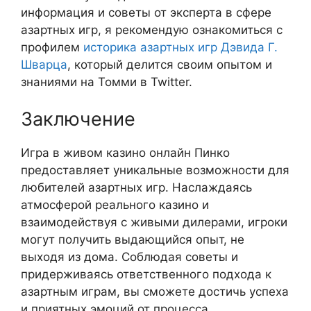
информация и советы от эксперта в сфере
азартных игр, я рекомендую ознакомиться с
профилем
историка азартных игр Дэвида Г.
Шварца
, который делится своим опытом и
знаниями на Томми в Twitter.
Заключение
Игра в живом казино онлайн Пинко
предоставляет уникальные возможности для
любителей азартных игр. Наслаждаясь
атмосферой реального казино и
взаимодействуя с живыми дилерами, игроки
могут получить выдающийся опыт, не
выходя из дома. Соблюдая советы и
придерживаясь ответственного подхода к
азартным играм, вы сможете достичь успеха
и приятных эмоций от процесса.