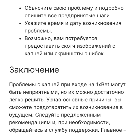
Объясните свою проблему и подробно
опишите все предпринятые шаги.
Укажите время и дату возникновения
проблемы.
Возможно, вам потребуется
предоставить скотч изображений с
капчей или скриншоты ошибок.
Заключение
Проблемы с капчей при входе на 1xBet могут
быть неприятными, но их можно достаточно
легко решить. Узнав основные причины, вы
сможете предотвратить их возникновение в
будущем. Следуйте предложенным
рекомендациям и, при необходимости,
обращайтесь в службу поддержки. Главное –