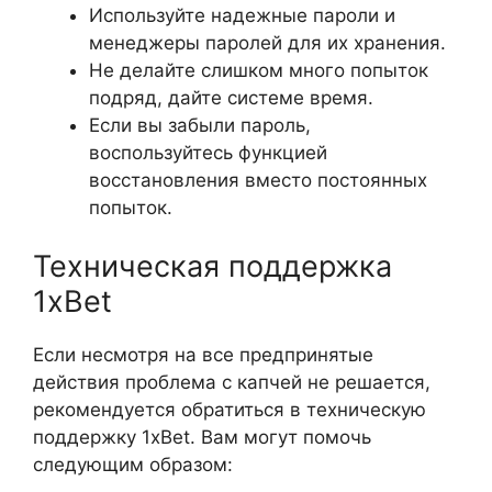
Используйте надежные пароли и
менеджеры паролей для их хранения.
Не делайте слишком много попыток
подряд, дайте системе время.
Если вы забыли пароль,
воспользуйтесь функцией
восстановления вместо постоянных
попыток.
Техническая поддержка
1xBet
Если несмотря на все предпринятые
действия проблема с капчей не решается,
рекомендуется обратиться в техническую
поддержку 1xBet. Вам могут помочь
следующим образом: