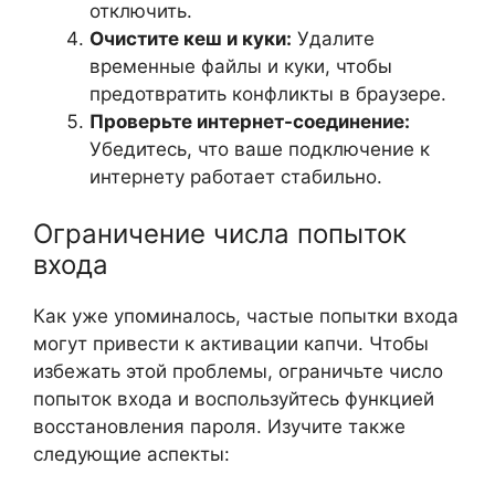
отключить.
Очистите кеш и куки:
Удалите
временные файлы и куки, чтобы
предотвратить конфликты в браузере.
Проверьте интернет-соединение:
Убедитесь, что ваше подключение к
интернету работает стабильно.
Ограничение числа попыток
входа
Как уже упоминалось, частые попытки входа
могут привести к активации капчи. Чтобы
избежать этой проблемы, ограничьте число
попыток входа и воспользуйтесь функцией
восстановления пароля. Изучите также
следующие аспекты: