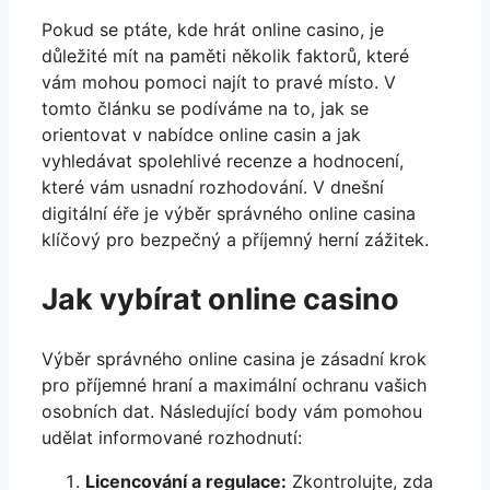
Pokud se ptáte, kde hrát online casino, je
důležité mít na paměti několik faktorů, které
vám mohou pomoci najít to pravé místo. V
tomto článku se podíváme na to, jak se
orientovat v nabídce online casin a jak
vyhledávat spolehlivé recenze a hodnocení,
které vám usnadní rozhodování. V dnešní
digitální éře je výběr správného online casina
klíčový pro bezpečný a příjemný herní zážitek.
Jak vybírat online casino
Výběr správného online casina je zásadní krok
pro příjemné hraní a maximální ochranu vašich
osobních dat. Následující body vám pomohou
udělat informované rozhodnutí:
Licencování a regulace:
Zkontrolujte, zda