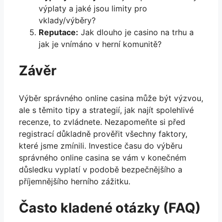
výplaty a jaké jsou limity pro
vklady/výběry?
Reputace:
Jak dlouho je casino na trhu a
jak je vnímáno v herní komunitě?
Závěr
Výběr správného online casina může být výzvou,
ale s těmito tipy a strategií, jak najít spolehlivé
recenze, to zvládnete. Nezapomeňte si před
registrací důkladně prověřit všechny faktory,
které jsme zmínili. Investice času do výběru
správného online casina se vám v konečném
důsledku vyplatí v podobě bezpečnějšího a
příjemnějšího herního zážitku.
Často kladené otázky (FAQ)