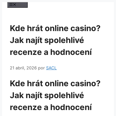
Saltar
Menú
al
contenido
Kde hrát online casino?
Jak najít spolehlivé
recenze a hodnocení
21 abril, 2026
por
SACL
Kde hrát online casino?
Jak najít spolehlivé
recenze a hodnocení