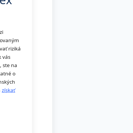
zi
izovaným
ať riziká
k vás
, ste na
tatné o
enských
a
získať