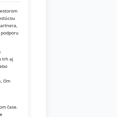
vestorom
rastúcou
partnera,
a podporu
a
 trh aj
lebo
, čím
om čase.
te