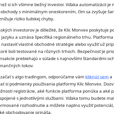
než si ich všimne bežný investor. Vďaka automatizácii je
ť obchody s minimálnym oneskorením, čím sa zvyšuje ša
nižuje riziko ľudskej chyby.
ských investorov je dôležité, že Klic Monvex poskytuje p
jazyku a uznáva špecifiká regionálneho trhu. Platforma
nastaviť vlastné obchodné stratégie alebo využiť už pri
oré boli testované na rôznych trhoch. Bezpečnosť je prio
ansakcie prebiehajú v súlade s najnovšími štandardmi oc
finančných tokov.
 začať s algo tradingom, odporúčame vám
kliknúť sem
a
ať si podmienky používania platformy Klic Monvex. Dozvi
žnosti registrácie, aké funkcie platforma ponúka a aké 
spojené s jednotlivými službami. Vďaka tomu budete mať 
formované rozhodnutie a môžete naplno využiť potenciál,
cké obchodovanie prináša.