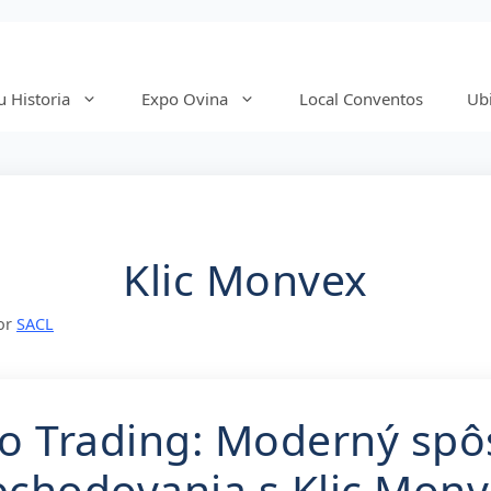
 Historia
Expo Ovina
Local Conventos
Ub
Klic Monvex
or
SACL
o Trading: Moderný sp
chodovania s Klic Mon