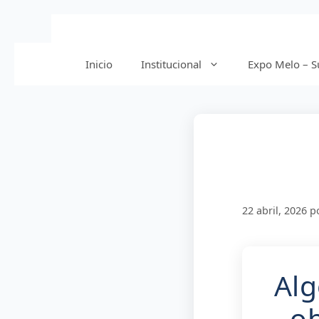
Saltar
al
contenido
Inicio
Institucional
Expo Melo – Su
22 abril, 2026
p
Alg
ob