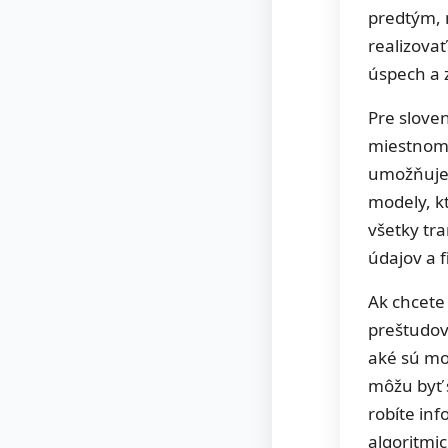
predtým, 
realizova
úspech a z
Pre sloven
miestnom 
umožňuje 
modely, kt
všetky tr
údajov a 
Ak chcete
preštudov
aké sú mo
môžu byť 
robíte in
algoritmi