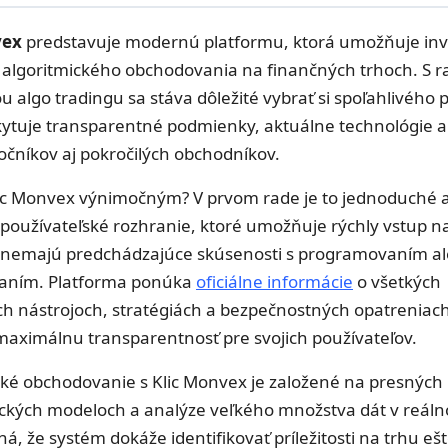
vex
predstavuje modernú platformu, ktorá umožňuje in
lu algoritmického obchodovania na finančných trhoch. S 
u algo tradingu sa stáva dôležité vybrať si spoľahlivého 
kytuje transparentné podmienky, aktuálne technológie 
očníkov aj pokročilých obchodníkov.
lic Monvex výnimočným? V prvom rade je to jednoduché 
 používateľské rozhranie, ktoré umožňuje rýchly vstup na
í nemajú predchádzajúce skúsenosti s programovaním a
aním. Platforma ponúka
oficiálne informácie
o všetkých
h nástrojoch, stratégiách a bezpečnostných opatreniach
maximálnu transparentnosť pre svojich používateľov.
cké obchodovanie s Klic Monvex je založené na presných
kých modeloch a analýze veľkého množstva dát v reáln
, že systém dokáže identifikovať príležitosti na trhu eš