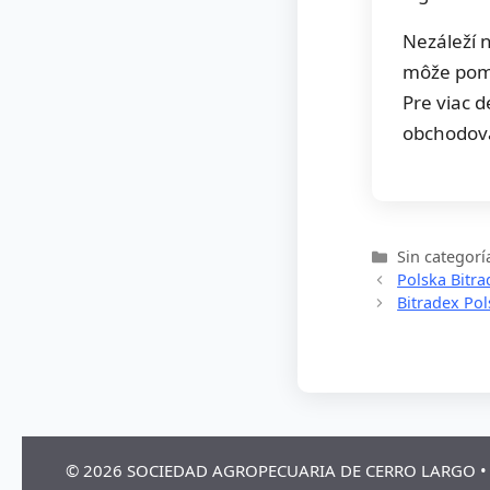
Nezáleží n
môže pomô
Pre viac d
obchodova
Categorías
Sin categorí
Polska Bitra
Bitradex Pol
© 2026 SOCIEDAD AGROPECUARIA DE CERRO LARGO
•