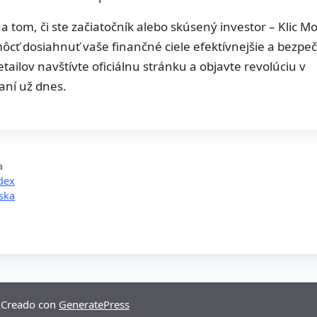
a tom, či ste začiatočník alebo skúsený investor – Klic 
cť dosiahnuť vaše finančné ciele efektívnejšie a bezpeč
etailov navštívte oficiálnu stránku a objavte revolúciu v
ní už dnes.
a
dex
ska
 Creado con
GeneratePress