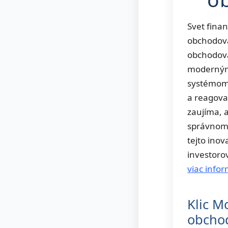
Svet finan
obchodova
obchodova
modernými
systémom 
a reagova
zaujíma,
správnom 
tejto ino
investorov
viac infor
Klic M
obcho