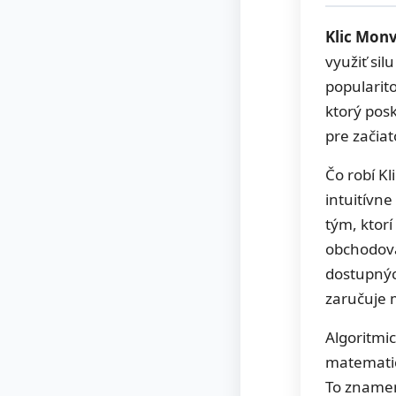
Klic Mon
využiť si
popularito
ktorý pos
pre začiat
Čo robí K
intuitívne
tým, ktor
obchodov
dostupnýc
zaručuje 
Algoritmi
matematic
To znamená