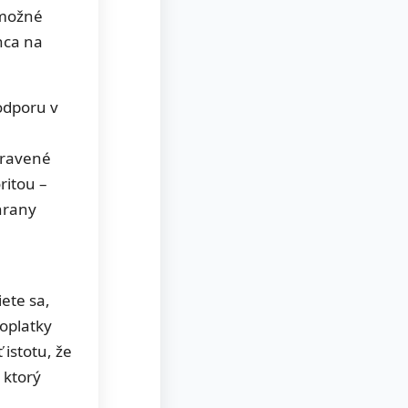
 možné
nca na
odporu v
pravené
ritou –
hrany
ete sa,
poplatky
istotu, že
 ktorý