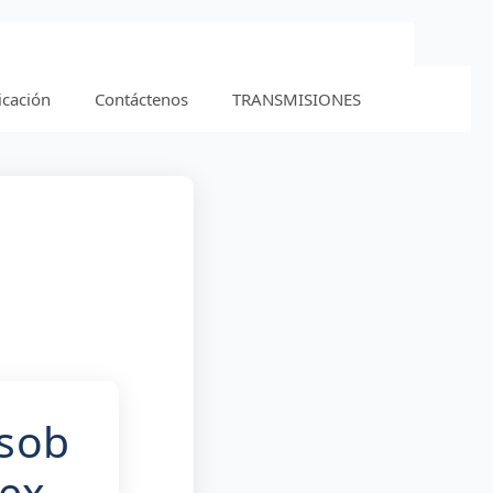
icación
Contáctenos
TRANSMISIONES
ôsob
vex