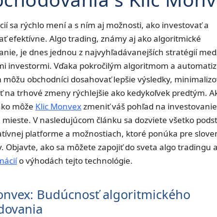
cií sa rýchlo mení a s ním aj možnosti, ako investovať a
ť efektívne. Algo trading, známy aj ako algoritmické
nie, je dnes jednou z najvyhľadávanejších stratégií med
 investormi. Vďaka pokročilým algoritmom a automat
môžu obchodníci dosahovať lepšie výsledky, minimalizov
ť na trhové zmeny rýchlejšie ako kedykoľvek predtým. A
 ako môže
Klic Monvex
zmeniť váš pohľad na investovanie
mieste. V nasledujúcom článku sa dozviete všetko pods
vatívnej platforme a možnostiach, ktoré ponúka pre slov
. Objavte, ako sa môžete zapojiť do sveta algo tradingu 
mácií
o výhodách tejto technológie.
onvex: Budúcnosť algoritmického
dovania