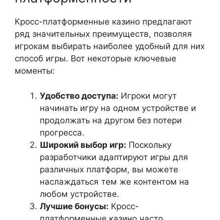
Кросс-платформенные казино предлагают
ряд значительных преимуществ, позволяя
игрокам выбирать наиболее удобный для них
способ игры. Вот некоторые ключевые
моменты:
Удобство доступа:
Игроки могут
начинать игру на одном устройстве и
продолжать на другом без потери
прогресса.
Широкий выбор игр:
Поскольку
разработчики адаптируют игры для
различных платформ, вы можете
наслаждаться тем же контентом на
любом устройстве.
Лучшие бонусы:
Кросс-
платформенные казино часто