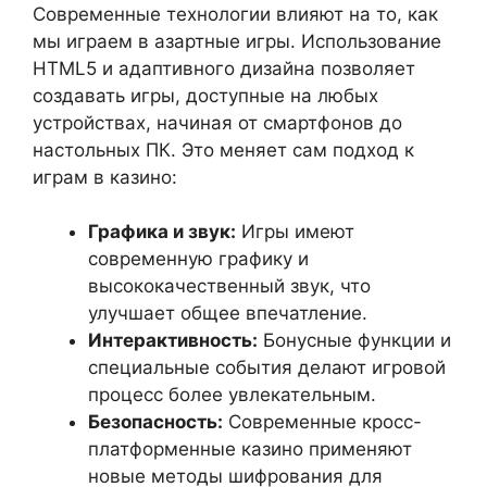
Современные технологии влияют на то, как
мы играем в азартные игры. Использование
HTML5 и адаптивного дизайна позволяет
создавать игры, доступные на любых
устройствах, начиная от смартфонов до
настольных ПК. Это меняет сам подход к
играм в казино:
Графика и звук:
Игры имеют
современную графику и
высококачественный звук, что
улучшает общее впечатление.
Интерактивность:
Бонусные функции и
специальные события делают игровой
процесс более увлекательным.
Безопасность:
Современные кросс-
платформенные казино применяют
новые методы шифрования для