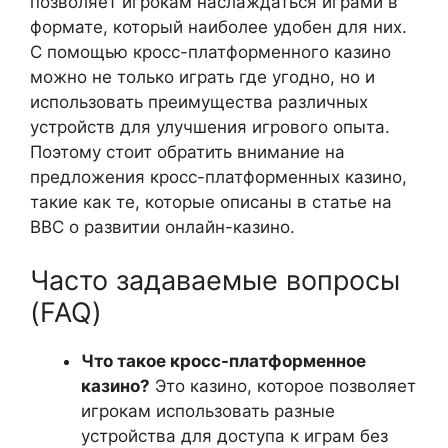
позволяет игрокам наслаждаться играми в
формате, который наиболее удобен для них.
С помощью кросс-платформенного казино
можно не только играть где угодно, но и
использовать преимущества различных
устройств для улучшения игрового опыта.
Поэтому стоит обратить внимание на
предложения кросс-платформенных казино,
такие как те, которые описаны в статье на
BBC о развитии онлайн-казино.
Часто задаваемые вопросы
(FAQ)
Что такое кросс-платформенное
казино?
Это казино, которое позволяет
игрокам использовать разные
устройства для доступа к играм без