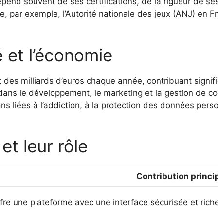
épend souvent de ses certifications, de la rigueur de se
e, par exemple, l’Autorité nationale des jeux (ANJ) en 
é et l’économie
 des milliards d’euros chaque année, contribuant signifi
 dans le développement, le marketing et la gestion de 
s liées à l’addiction, à la protection des données person
et leur rôle
Contribution princi
fre une plateforme avec une interface sécurisée et riche