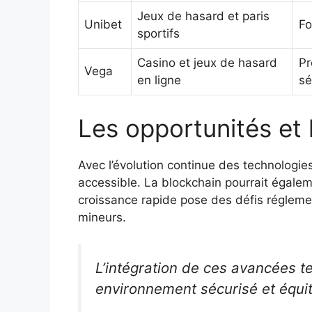
Jeux de hasard et paris
Unibet
Fo
sportifs
Casino et jeux de hasard
Pr
Vega
en ligne
sé
Les opportunités et l
Avec l’évolution continue des technologies
accessible. La blockchain pourrait égalem
croissance rapide pose des défis régleme
mineurs.
L’intégration de ces avancées t
environnement sécurisé et équita