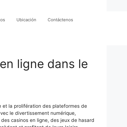
tos
Ubicación
Contáctenos
en ligne dans le
 et la prolifération des plateformes de
avec le divertissement numérique,
 des casinos en ligne, des jeux de hasard