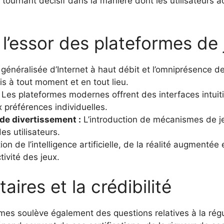
ournant décisif dans la manière dont les utilisateurs acc
 l’essor des plateformes de 
 généralisée d’Internet à haut débit et l’omniprésence d
is à tout moment et en tout lieu.
Les plateformes modernes offrent des interfaces intuit
préférences individuelles.
de divertissement :
L’introduction de mécanismes de j
es utilisateurs.
ion de l’intelligence artificielle, de la réalité augmentée
tivité des jeux.
ires et la crédibilité
s soulève également des questions relatives à la régula