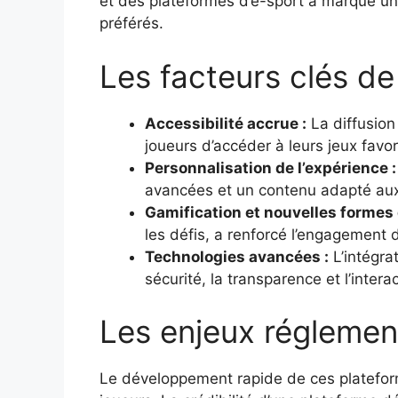
et des plateformes d’e-sport a marqué un t
préférés.
Les facteurs clés de
Accessibilité accrue :
La diffusion
joueurs d’accéder à leurs jeux favor
Personnalisation de l’expérience :
avancées et un contenu adapté aux 
Gamification et nouvelles formes 
les défis, a renforcé l’engagement d
Technologies avancées :
L’intégrat
sécurité, la transparence et l’interac
Les enjeux réglementa
Le développement rapide de ces plateforme