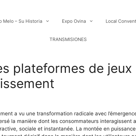
o Melo – Su Historia
Expo Ovina
Local Conven
TRANSMISIONES
es plateformes de jeux 
tissement
sement a vu une transformation radicale avec l’émergence
versé la manière dont les consommateurs interagissent 
ractive, sociale et instantanée. La montée en puissance