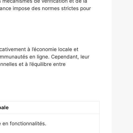
s mécanismes de vérification et de la
France impose des normes strictes pour
cativement à l’économie locale et
communautés en ligne. Cependant, leur
nelles et à l’équilibre entre
pale
 en fonctionnalités.