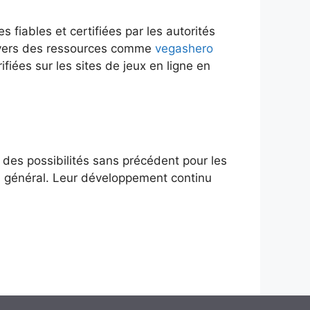
s fiables et certifiées par les autorités
r vers des ressources comme
vegashero
ifiées sur les sites de jeux en ligne en
 des possibilités sans précédent pour les
en général. Leur développement continu