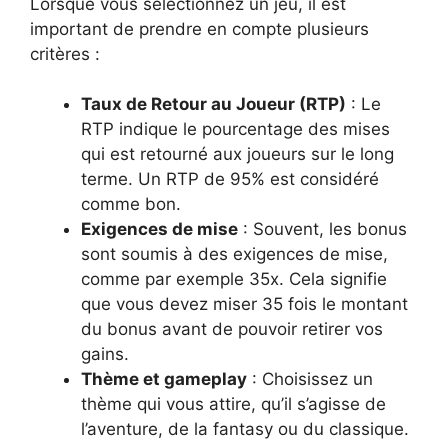
Lorsque vous sélectionnez un jeu, il est
important de prendre en compte plusieurs
critères :
Taux de Retour au Joueur (RTP)
: Le
RTP indique le pourcentage des mises
qui est retourné aux joueurs sur le long
terme. Un RTP de 95% est considéré
comme bon.
Exigences de mise
: Souvent, les bonus
sont soumis à des exigences de mise,
comme par exemple 35x. Cela signifie
que vous devez miser 35 fois le montant
du bonus avant de pouvoir retirer vos
gains.
Thème et gameplay
: Choisissez un
thème qui vous attire, qu’il s’agisse de
l’aventure, de la fantasy ou du classique.