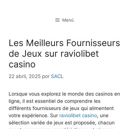
Saltar
al
contenido
Menú
Les Meilleurs Fournisseurs
de Jeux sur raviolibet
casino
22 abril, 2025
por
SACL
Lorsque vous explorez le monde des casinos en
ligne, il est essentiel de comprendre les
différents fournisseurs de jeux qui alimentent
votre expérience. Sur
raviolibet casino
, une
sélection variée de jeux est proposée, chacun