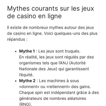
Mythes courants sur les jeux
de casino en ligne
Il existe de nombreux mythes autour des jeux
de casino en ligne. Voici quelques-uns des plus
répandus :
Mythe 1
: Les jeux sont truqués.
En réalité, les jeux sont régulés par des
organismes tels que l’ANJ (Autorité
Nationale des Jeux) qui garantissent
l’équité.
Mythe 2
: Les machines à sous
«donnent» ou «retiennent» des gains.
Chaque spin est indépendant grâce à des
générateurs de nombres aléatoires
(RNG).