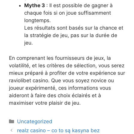
Mythe 3
: Il est possible de gagner à
chaque fois si on joue suffisamment
longtemps.
Les résultats sont basés sur la chance et
la stratégie de jeu, pas sur la durée de
jeu.
En comprenant les fournisseurs de jeux, la
volatilité, et les critères de sélection, vous serez
mieux préparé à profiter de votre expérience sur
raviolibet casino. Que vous soyez novice ou
joueur expérimenté, ces informations vous
aideront à faire des choix éclairés et à
maximiser votre plaisir de jeu.
Categorías
Uncategorized
realz casino – co to są kasyna bez