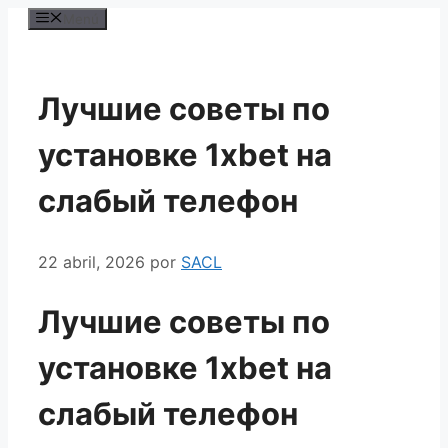
Saltar
Menú
al
contenido
Лучшие советы по
установке 1xbet на
слабый телефон
22 abril, 2026
por
SACL
Лучшие советы по
установке 1xbet на
слабый телефон