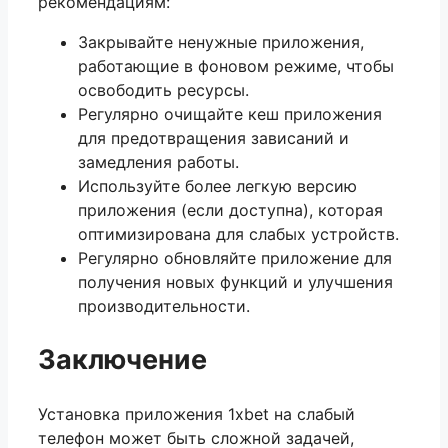
рекомендациям:
Закрывайте ненужные приложения,
работающие в фоновом режиме, чтобы
освободить ресурсы.
Регулярно очищайте кеш приложения
для предотвращения зависаний и
замедления работы.
Используйте более легкую версию
приложения (если доступна), которая
оптимизирована для слабых устройств.
Регулярно обновляйте приложение для
получения новых функций и улучшения
производительности.
Заключение
Установка приложения 1xbet на слабый
телефон может быть сложной задачей,