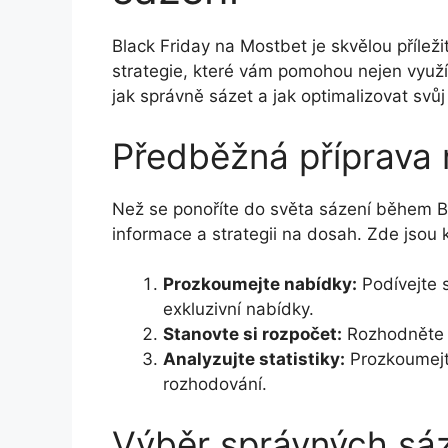
Black Friday na Mostbet je skvělou příle
strategie, které vám pomohou nejen využít s
jak správně sázet a jak optimalizovat svůj
Předběžná příprava 
Než se ponoříte do světa sázení během Bla
informace a strategii na dosah. Zde jsou k
Prozkoumejte nabídky:
Podívejte 
exkluzivní nabídky.
Stanovte si rozpočet:
Rozhodněte s
Analyzujte statistiky:
Prozkoumejte
rozhodování.
Výběr správných sá