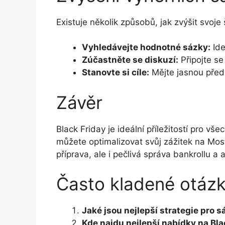
Existuje několik způsobů, jak zvýšit svoje 
Vyhledávejte hodnotné sázky:
Ide
Zúčastněte se diskuzí:
Připojte se
Stanovte si cíle:
Mějte jasnou předs
Závěr
Black Friday je ideální příležitostí pro vš
můžete optimalizovat svůj zážitek na Mos
příprava, ale i pečlivá správa bankrollu a 
Často kladené otáz
Jaké jsou nejlepší strategie pro s
Kde najdu nejlepší nabídky na Bla