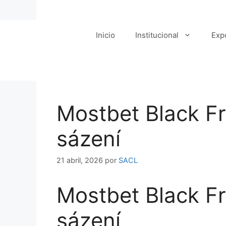
Saltar
al
contenido
Inicio
Institucional
Exp
Mostbet Black Fr
sázení
21 abril, 2026
por
SACL
Mostbet Black Fr
sázení