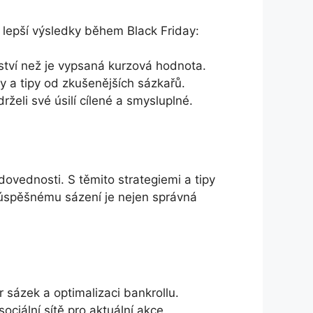
li lepší výsledky během Black Friday:
zství než je vypsaná kurzová hodnota.
y a tipy od zkušenějších sázkařů.
želi své úsilí cílené a smysluplné.
 dovednosti. S těmito strategiemi a tipy
 úspěšnému sázení je nejen správná
 sázek a optimalizaci bankrollu.
ociální sítě pro aktuální akce.