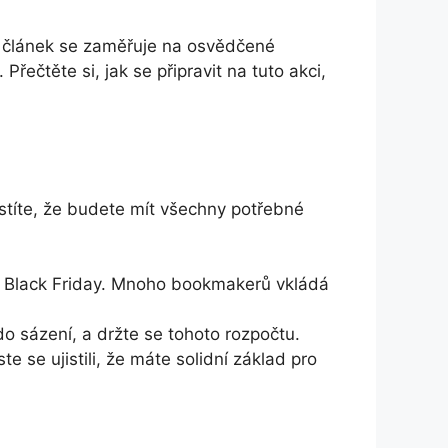
to článek se zaměřuje na osvědčené
řečtěte si, jak se připravit na tuto akci,
istíte, že budete mít všechny potřebné
m Black Friday. Mnoho bookmakerů vkládá
 sázení, a držte se tohoto rozpočtu.
 se ujistili, že máte solidní základ pro