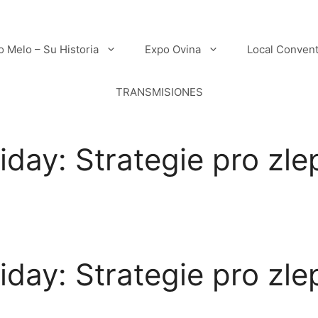
o Melo – Su Historia
Expo Ovina
Local Conven
TRANSMISIONES
iday: Strategie pro zl
iday: Strategie pro zl