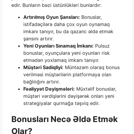
edir. Bunların bəzi üstünlükləri bunlardır:
Artırılmış Oyun Şansları:
Bonuslar,
istifadəçilərə daha çox oyun oynamaq
imkanı tanıyır, bu da qazanc əldə etmək
şansını artırır.
Yeni Oyunları Sınamaq İmkanı:
Pulsuz
bonuslar, oyunçulara yeni oyunları risk
etmədən yoxlamaq imkanı tanıyır.
Müştəri Sadiqliyi:
Müntəzəm olaraq bonus
verilməsi müştərilərin platformaya olan
bağlılığını artırır.
Fəaliyyət Dəyişmələri:
Müxtəlif bonuslar,
müştəri vərdişlərini dəyişərək onları yeni
strategiyalar qurmağa təşviq edir.
Bonusları Necə Əldə Etmək
Olar?