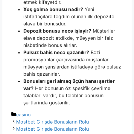
etmək kifayətdir.
Xoş gəlmə bonusu nədir?
Yeni
istifadəçilərə təqdim olunan ilk depozitə
əlavə bir bonusdur.
Depozit bonusu necə işləyir?
Müştərilər
əlavə depozit etdikdə, müəyyən bir faiz
nisbətində bonus alırlar.
Pulsuz bahis necə qazanılır?
Bəzi
promosyonlar çərçivəsində müştərilər
müəyyən şanslardan istifadəyə görə pulsuz
bahis qazanırlar.
Bonusları geri almaq üçün hansı şərtlər
var?
Hər bonusun öz spesifik çevrilmə
tələbləri vardır, bu tələblər bonusun
şərtlərində göstərilir.
Categorías
casino
Mostbet Girişdə Bonusların Rolü
Mostbet Girişdə Bonusların Rolü