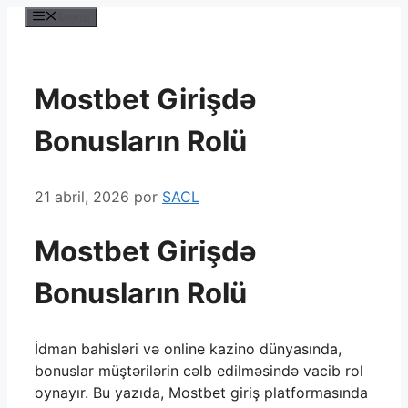
Saltar
Menú
al
contenido
Mostbet Girişdə
Bonusların Rolü
21 abril, 2026
por
SACL
Mostbet Girişdə
Bonusların Rolü
İdman bahisləri və online kazino dünyasında,
bonuslar müştərilərin cəlb edilməsində vacib rol
oynayır. Bu yazıda, Mostbet giriş platformasında