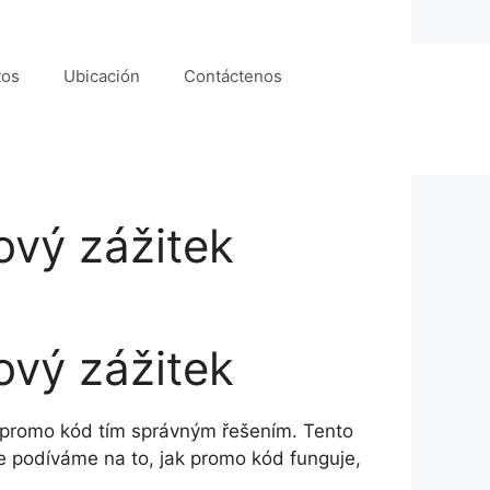
tos
Ubicación
Contáctenos
ový zážitek
ový zážitek
t promo kód tím správným řešením. Tento
se podíváme na to, jak promo kód funguje,