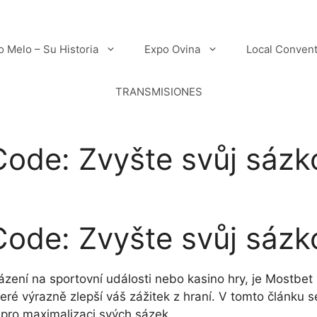
o Melo – Su Historia
Expo Ovina
Local Conven
TRANSMISIONES
ode: Zvyšte svůj sázk
ode: Zvyšte svůj sázk
ázení na sportovní události nebo kasino hry, je Mostbe
ré výrazně zlepší váš zážitek z hraní. V tomto článku 
t pro maximalizaci svých sázek.