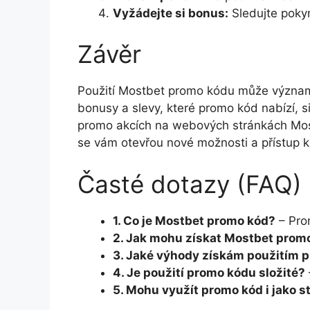
Vyžádejte si bonus:
Sledujte poky
Závěr
Použití Mostbet promo kódu může významně
bonusy a slevy, které promo kód nabízí, 
promo akcích na webových stránkách Mostb
se vám otevřou nové možnosti a přístup 
Časté dotazy (FAQ)
1. Co je Mostbet promo kód?
– Prom
2. Jak mohu získat Mostbet prom
3. Jaké výhody získám použitím 
4. Je použití promo kódu složité?
5. Mohu využít promo kód i jako st