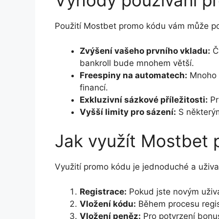
Výhody používání p
Použití Mostbet promo kódu vám může pos
Zvýšení vašeho prvního vkladu:
Ča
bankroll bude mnohem větší.
Freespiny na automatech:
Mnoho p
financí.
Exkluzivní sázkové příležitosti:
Pr
Vyšší limity pro sázení:
S některým
Jak využít Mostbet
Využití promo kódu je jednoduché a uživat
Registrace:
Pokud jste novým uživa
Vložení kódu:
Během procesu regist
Vložení peněz:
Pro potvrzení bonus