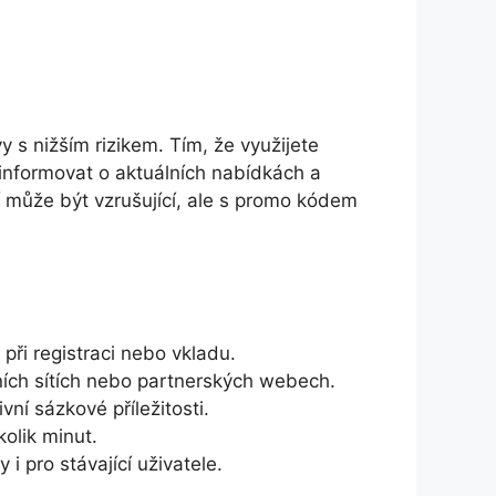
s nižším rizikem. Tím, že využijete
 informovat o aktuálních nabídkách a
 může být vzrušující, ale s promo kódem
při registraci nebo vkladu.
álních sítích nebo partnerských webech.
ní sázkové příležitosti.
kolik minut.
i pro stávající uživatele.