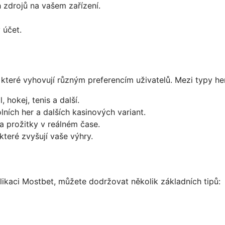
 zdrojů na vašem zařízení.
 účet.
i
teré vyhovují různým preferencím uživatelů. Mezi typy her
 hokej, tenis a další.
lních her a dalších kasinových variant.
 a prožitky v reálném čase.
které zvyšují vaše výhry.
likaci Mostbet, můžete dodržovat několik základních tipů: