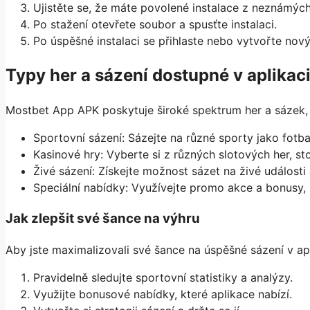
Ujistěte se, že máte povolené instalace z neznámých
Po stažení otevřete soubor a spusťte instalaci.
Po úspěšné instalaci se přihlaste nebo vytvořte nový
Typy her a sázení dostupné v aplikac
Mostbet App APK poskytuje široké spektrum her a sázek, k
Sportovní sázení: Sázejte na různé sporty jako fotbal,
Kasinové hry: Vyberte si z různých slotových her, sto
Živé sázení: Získejte možnost sázet na živé události
Speciální nabídky: Využívejte promo akce a bonusy, 
Jak zlepšit své šance na výhru
Aby jste maximalizovali své šance na úspěšné sázení v ap
Pravidelně sledujte sportovní statistiky a analýzy.
Využijte bonusové nabídky, které aplikace nabízí.