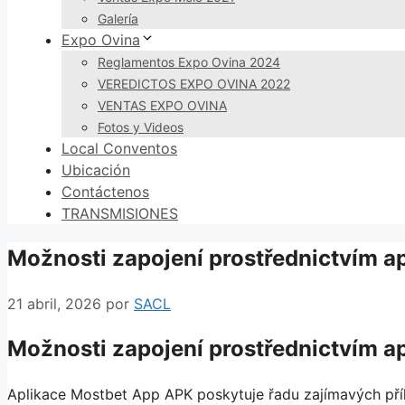
Galería
Expo Ovina
Reglamentos Expo Ovina 2024
VEREDICTOS EXPO OVINA 2022
VENTAS EXPO OVINA
Fotos y Videos
Local Conventos
Ubicación
Contáctenos
TRANSMISIONES
Možnosti zapojení prostřednictvím a
21 abril, 2026
por
SACL
Možnosti zapojení prostřednictvím a
Aplikace Mostbet App APK poskytuje řadu zajímavých příleži