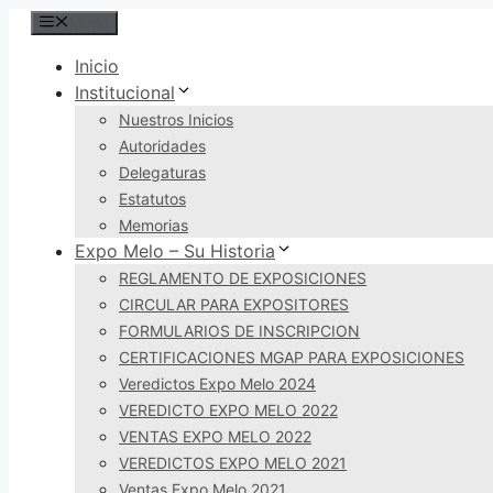
Saltar
Menú
al
Inicio
contenido
Institucional
Nuestros Inicios
Autoridades
Delegaturas
Estatutos
Memorias
Expo Melo – Su Historia
REGLAMENTO DE EXPOSICIONES
CIRCULAR PARA EXPOSITORES
FORMULARIOS DE INSCRIPCION
CERTIFICACIONES MGAP PARA EXPOSICIONES
Veredictos Expo Melo 2024
VEREDICTO EXPO MELO 2022
VENTAS EXPO MELO 2022
VEREDICTOS EXPO MELO 2021
Ventas Expo Melo 2021