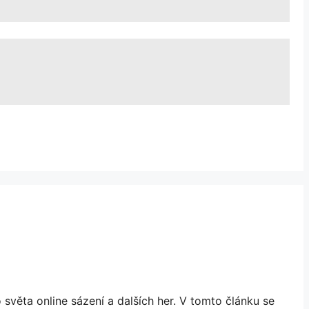
 světa online sázení a dalších her. V tomto článku se