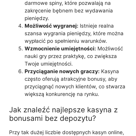
darmowe spiny, które pozwalają na
zakręcenie bębnem bez wydawania
pieniędzy.
Możliwość wygranej:
Istnieje realna
szansa wygrania pieniędzy, które można
wypłacić po spełnieniu warunków.
Wzmocnienie umiejętności:
Możliwość
nauki gry przez praktykę, co zwiększa
Twoje umiejętności.
Przyciąganie nowych graczy:
Kasyna
często oferują atrakcyjne bonusy, aby
przyciągnąć nowych klientów, co stwarza
większą konkurencję na rynku.
Jak znaleźć najlepsze kasyna z
bonusami bez depozytu?
Przy tak dużej liczbie dostępnych kasyn online,