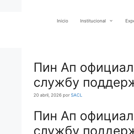
Saltar
al
contenido
Inicio
Institucional
Exp
Пин Ап официал
службу поддерж
20 abril, 2026
por
SACL
Пин Ап официал
службу поддерж