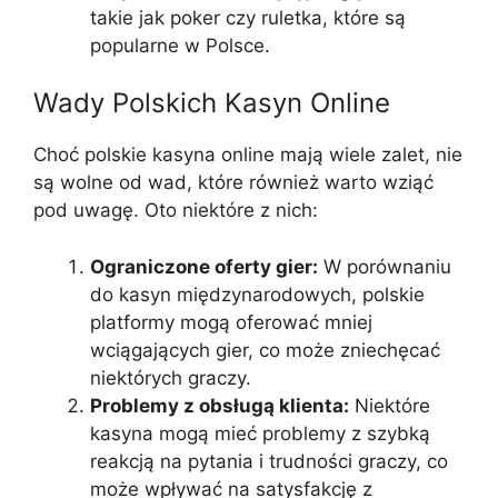
takie jak poker czy ruletka, które są
popularne w Polsce.
Wady Polskich Kasyn Online
Choć polskie kasyna online mają wiele zalet, nie
są wolne od wad, które również warto wziąć
pod uwagę. Oto niektóre z nich:
Ograniczone oferty gier:
W porównaniu
do kasyn międzynarodowych, polskie
platformy mogą oferować mniej
wciągających gier, co może zniechęcać
niektórych graczy.
Problemy z obsługą klienta:
Niektóre
kasyna mogą mieć problemy z szybką
reakcją na pytania i trudności graczy, co
może wpływać na satysfakcję z