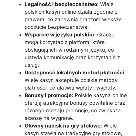
Legalność i bezpieczeństwo:
Wiele
polskich kasyn online działa zgodnie z
prawem, co zapewnia graczom większe
poczucie bezpieczeństwa.
Wsparcie w języku polskim:
Gracze
mogą korzystać z platform, które
obsługują ich w rodzimym języku, co
ułatwia komunikację oraz korzystanie z
usług.
Dostępność lokalnych metod płatności:
Wiele kasyn akceptuje polskie metody
płatności, co ułatwia wpłaty i wypłaty.
Bonusy i promocje:
Polskie kasyna online
oferują atrakcyjne bonusy powitalne oraz
różnego rodzaju promocje, co zwiększa
szansę na wygrane.
Główny nacisk na gry stołowe:
Wiele
kasyn stawia na tradycyjne gry stołowe,