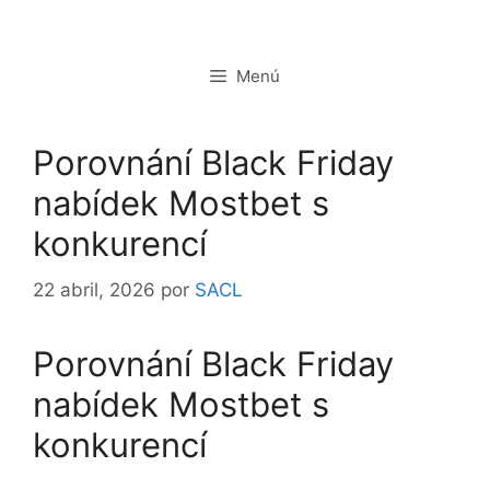
Saltar
al
contenido
Menú
Porovnání Black Friday
nabídek Mostbet s
konkurencí
22 abril, 2026
por
SACL
Porovnání Black Friday
nabídek Mostbet s
konkurencí