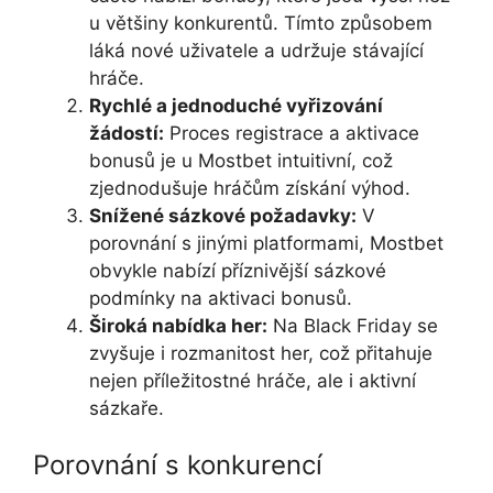
u většiny konkurentů. Tímto způsobem
láká nové uživatele a udržuje stávající
hráče.
Rychlé a jednoduché vyřizování
žádostí:
Proces registrace a aktivace
bonusů je u Mostbet intuitivní, což
zjednodušuje hráčům získání výhod.
Snížené sázkové požadavky:
V
porovnání s jinými platformami, Mostbet
obvykle nabízí příznivější sázkové
podmínky na aktivaci bonusů.
Široká nabídka her:
Na Black Friday se
zvyšuje i rozmanitost her, což přitahuje
nejen příležitostné hráče, ale i aktivní
sázkaře.
Porovnání s konkurencí