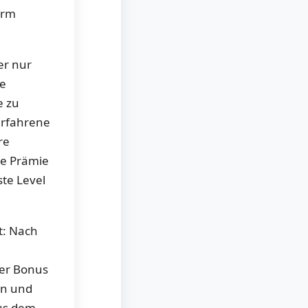
orm
er nur
ie
e zu
erfahrene
re
ie Prämie
ste Level
t: Nach
der Bonus
en und
us dem