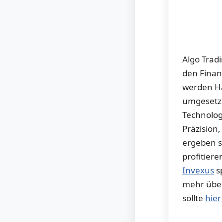
Algo Tradi
den Finan
werden Ha
umgesetzt
Technolog
Präzision
ergeben s
profitier
Invexus
s
mehr über
sollte
hier