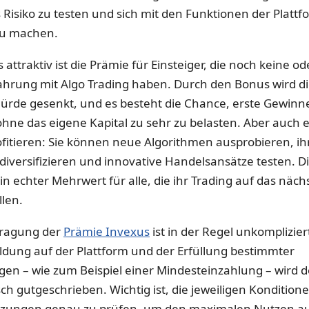
 Risiko zu testen und sich mit den Funktionen der Plattf
zu machen.
attraktiv ist die Prämie für Einsteiger, die noch keine od
ahrung mit Algo Trading haben. Durch den Bonus wird d
hürde gesenkt, und es besteht die Chance, erste Gewinn
 ohne das eigene Kapital zu sehr zu belasten. Aber auch 
ofitieren: Sie können neue Algorithmen ausprobieren, ih
 diversifizieren und innovative Handelsansätze testen. D
ein echter Mehrwert für alle, die ihr Trading auf das näch
len.
tragung der
Prämie Invexus
ist in der Regel unkomplizier
dung auf der Plattform und der Erfüllung bestimmter
en – wie zum Beispiel einer Mindesteinzahlung – wird 
ch gutgeschrieben. Wichtig ist, die jeweiligen Kondition
tzungen genau zu prüfen, um den maximalen Nutzen a