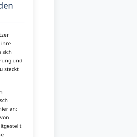
 den
tzer
 ihre
 sich
ierung und
u steckt
en
isch
ier an:
 von
tgestellt
ne