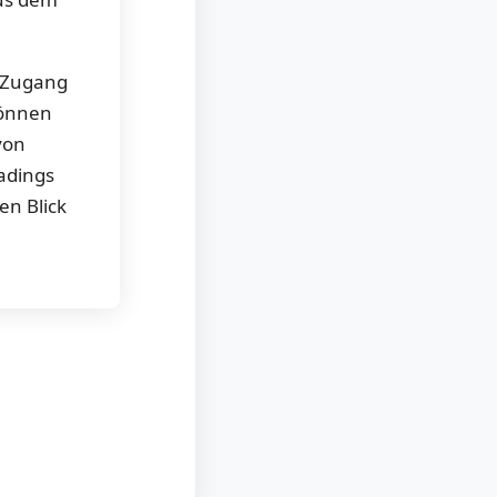
h Zugang
können
von
radings
en Blick