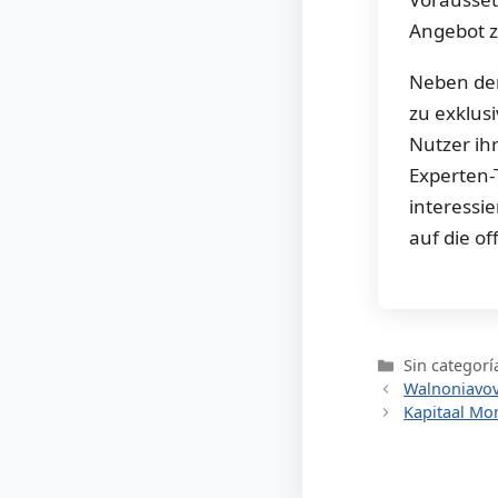
Angebot z
Neben dem
zu exklus
Nutzer ih
Experten-T
interessie
auf die of
Categorías
Sin categorí
Walnoniavo
Kapitaal Mo