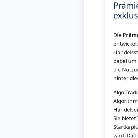
Prämie
exklu
Die
Prämi
entwickelt
Handelsst
dabei um 
die Nutzu
hinter die
Algo Trad
Algorithm
Handelsen
Sie bietet
Startkapit
wird. Dad