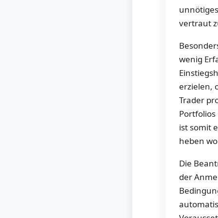
unnötiges
vertraut 
Besonders 
wenig Erf
Einstiegs
erzielen,
Trader pr
Portfolios
ist somit 
heben wol
Die Bean
der Anmel
Bedingung
automatis
Vorausse