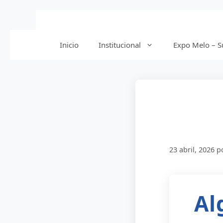
Saltar
al
contenido
Inicio
Institucional
Expo Melo – Su
23 abril, 2026
p
Al