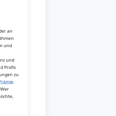
n
der an
rithmen
en und
enz und
d Profis
gungen zu
Prämie
. Wer
möchte,