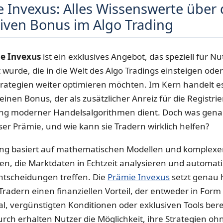
 Invexus: Alles Wissenswerte über
siven Bonus im Algo Trading
e Invexus
ist ein exklusives Angebot, das speziell für Nu
 wurde, die in die Welt des Algo Tradings einsteigen oder
rategien weiter optimieren möchten. Im Kern handelt es
einen Bonus, der als zusätzlicher Anreiz für die Registr
ng moderner Handelsalgorithmen dient. Doch was gena
ser Prämie, und wie kann sie Tradern wirklich helfen?
ing basiert auf mathematischen Modellen und komplex
en, die Marktdaten in Echtzeit analysieren und automat
tscheidungen treffen. Die
Prämie Invexus
setzt genau h
 Tradern einen finanziellen Vorteil, der entweder in Form
al, vergünstigten Konditionen oder exklusiven Tools berei
urch erhalten Nutzer die Möglichkeit, ihre Strategien oh