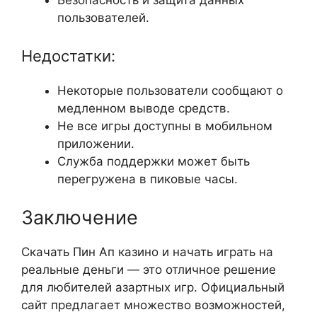
пользователей.
Недостатки:
Некоторые пользователи сообщают о
медленном выводе средств.
Не все игры доступны в мобильном
приложении.
Служба поддержки может быть
перегружена в пиковые часы.
Заключение
Скачать Пин Ап казино и начать играть на
реальные деньги — это отличное решение
для любителей азартных игр. Официальный
сайт предлагает множество возможностей,