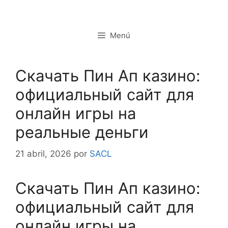
Saltar
al
contenido
Menú
Скачать Пин Ап казино:
официальный сайт для
онлайн игры на
реальные деньги
21 abril, 2026
por
SACL
Скачать Пин Ап казино:
официальный сайт для
онлайн игры на