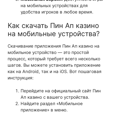
на мобильных устройствах для
удобства игроков в любое время.
Как скачать Пин Ап казино
на мобильные устройства?
Скачивание приложения Пин Ап казино на
мобильное устройство — это простой
процесс, который требует всего несколько
шагов. Вы можете установить приложение
как на Android, так и на iOS. Вот пошаговая
инструкция:
Перейдите на официальный сайт Пин
Ап казино с вашего устройства.
Найдите раздел «Мобильное
приложение» в меню.