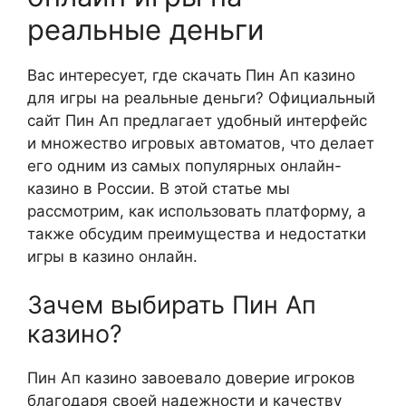
реальные деньги
Вас интересует, где скачать Пин Ап казино
для игры на реальные деньги? Официальный
сайт Пин Ап предлагает удобный интерфейс
и множество игровых автоматов, что делает
его одним из самых популярных онлайн-
казино в России. В этой статье мы
рассмотрим, как использовать платформу, а
также обсудим преимущества и недостатки
игры в казино онлайн.
Зачем выбирать Пин Ап
казино?
Пин Ап казино завоевало доверие игроков
благодаря своей надежности и качеству