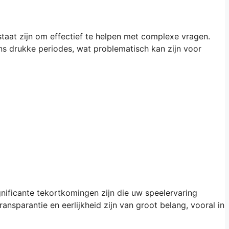
staat zijn om effectief te helpen met complexe vragen.
ens drukke periodes, wat problematisch kan zijn voor
gnificante tekortkomingen zijn die uw speelervaring
nsparantie en eerlijkheid zijn van groot belang, vooral in