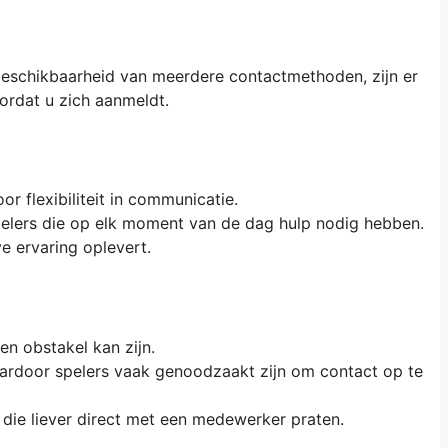
 beschikbaarheid van meerdere contactmethoden, zijn er
ordat u zich aanmeldt.
r flexibiliteit in communicatie.
spelers die op elk moment van de dag hulp nodig hebben.
e ervaring oplevert.
n obstakel kan zijn.
ardoor spelers vaak genoodzaakt zijn om contact op te
 die liever direct met een medewerker praten.