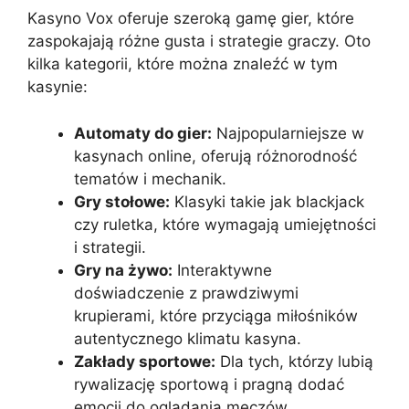
Kasyno Vox oferuje szeroką gamę gier, które
zaspokajają różne gusta i strategie graczy. Oto
kilka kategorii, które można znaleźć w tym
kasynie:
Automaty do gier:
Najpopularniejsze w
kasynach online, oferują różnorodność
tematów i mechanik.
Gry stołowe:
Klasyki takie jak blackjack
czy ruletka, które wymagają umiejętności
i strategii.
Gry na żywo:
Interaktywne
doświadczenie z prawdziwymi
krupierami, które przyciąga miłośników
autentycznego klimatu kasyna.
Zakłady sportowe:
Dla tych, którzy lubią
rywalizację sportową i pragną dodać
emocji do oglądania meczów.