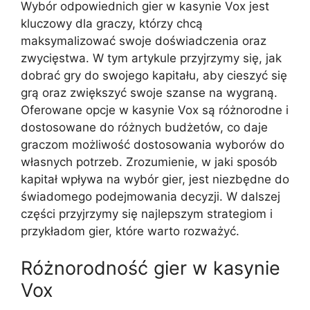
Wybór odpowiednich gier w kasynie Vox jest
kluczowy dla graczy, którzy chcą
maksymalizować swoje doświadczenia oraz
zwycięstwa. W tym artykule przyjrzymy się, jak
dobrać gry do swojego kapitału, aby cieszyć się
grą oraz zwiększyć swoje szanse na wygraną.
Oferowane opcje w kasynie Vox są różnorodne i
dostosowane do różnych budżetów, co daje
graczom możliwość dostosowania wyborów do
własnych potrzeb. Zrozumienie, w jaki sposób
kapitał wpływa na wybór gier, jest niezbędne do
świadomego podejmowania decyzji. W dalszej
części przyjrzymy się najlepszym strategiom i
przykładom gier, które warto rozważyć.
Różnorodność gier w kasynie
Vox