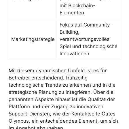
mit Blockchain-
Elementen
Fokus auf Community-
Building,
Marketingstrategie
verantwortungsvolles
Spiel und technologische
Innovationen
Mit diesem dynamischen Umfeld ist es für
Betreiber entscheidend, frühzeitig
technologische Trends zu erkennen und in die
strategische Planung zu integrieren. Über die
genannten Aspekte hinaus ist die Qualität der
Plattform und der Zugang zu innovativen
Support-Diensten, wie der Kontaktseite Gates
Olympus, ein entscheidendes Element, um sich
im Angebot abzuheben.