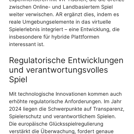
zwischen Online- und Landbasiertem Spiel
weiter verwischen. AR ergänzt dies, indem es
reale Umgebungselemente in das virtuelle
Spielerlebnis integriert – eine Entwicklung, die
insbesondere für hybride Plattformen
interessant ist.
Regulatorische Entwicklungen
und verantwortungsvolles
Spiel
Mit technologische Innovationen kommen auch
erhöhte regulatorische Anforderungen. Im Jahr
2024 liegen die Schwerpunkte auf Transparenz,
Spielerschutz und verantwortlichem Spielen.
Die europäische Glücksspielregulierung
verstärkt die Überwachung, fordert genaue