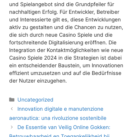
und Spielangebot sind die Grundpfeiler für
nachhaltigen Erfolg. Für Entwickler, Betreiber
und Interessierte gilt es, diese Entwicklungen
aktiv zu gestalten und die Chancen zu nutzen,
die sich durch neue Casino Spiele und die
fortschreitende Digitalisierung eröffnen. Die
Integration der Kontaktmöglichkeiten wie neue
Casino Spiele 2024 in die Strategien ist dabei
ein entscheidender Baustein, um Innovationen
effizient umzusetzen und auf die Bedürfnisse
der Nutzer einzugehen.
Categorías
Uncategorized
Innovation digitale e manutenzione
aeronautica: una rivoluzione sostenibile
De Essentie van Veilig Online Gokken:
Betrouwbaarheid en Toegankelijkheid bij