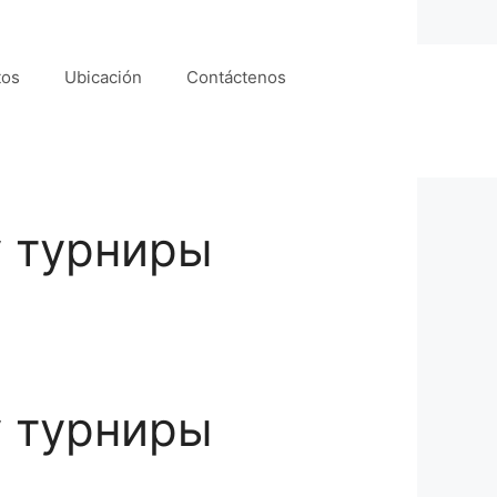
tos
Ubicación
Contáctenos
у турниры
у турниры