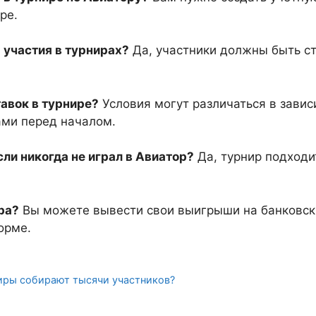
ре.
я участия в турнирах?
Да, участники должны быть ст
авок в турнире?
Условия могут различаться в завис
ами перед началом.
если никогда не играл в Авиатор?
Да, турнир подходи
ра?
Вы можете вывести свои выигрыши на банковски
орме.
ниры собирают тысячи участников?