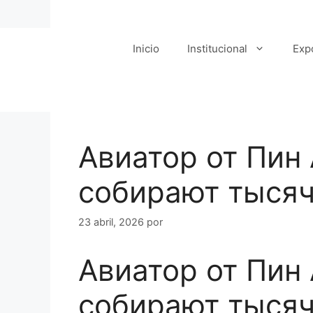
Saltar
al
contenido
Inicio
Institucional
Exp
Авиатор от Пин
собирают тысяч
23 abril, 2026
por
Авиатор от Пин
собирают тысяч