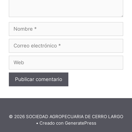
Nombre
Correo
electrónico
Web
© 2026 SOCIEDAD AGROPECUARIA DE CERRO LARGO
• Creado con
GeneratePress