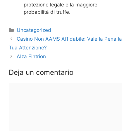
protezione legale e la maggiore
probabilità di truffe.
Categorías
Uncategorized
Casino Non AAMS Affidabile: Vale la Pena la
Tua Attenzione?
Alza Fintrion
Deja un comentario
Comentario