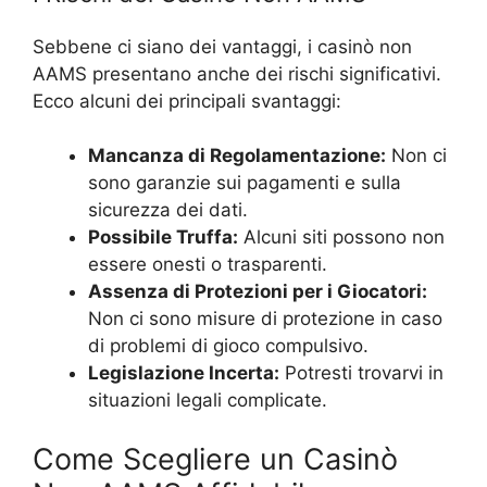
Sebbene ci siano dei vantaggi, i casinò non
AAMS presentano anche dei rischi significativi.
Ecco alcuni dei principali svantaggi:
Mancanza di Regolamentazione:
Non ci
sono garanzie sui pagamenti e sulla
sicurezza dei dati.
Possibile Truffa:
Alcuni siti possono non
essere onesti o trasparenti.
Assenza di Protezioni per i Giocatori:
Non ci sono misure di protezione in caso
di problemi di gioco compulsivo.
Legislazione Incerta:
Potresti trovarvi in
situazioni legali complicate.
Come Scegliere un Casinò