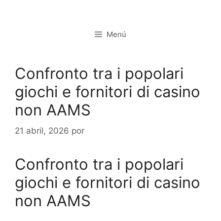
Saltar
al
contenido
Menú
Confronto tra i popolari
giochi e fornitori di casino
non AAMS
21 abril, 2026
por
Confronto tra i popolari
giochi e fornitori di casino
non AAMS