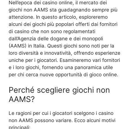
Nell’epoca dei casino online, il mercato dei
giochi non AAMS sta guadagnando sempre più
attenzione. In questo articolo, esploreremo
alcuni dei giochi più popolari offerti dai fornitori
di casino che non sono regolamentati
dall’Agenzia delle dogane e dei monopoli
(AAMS) in Italia. Questi giochi sono noti per la
loro diversità e innovatività, offrendo esperienze
uniche per i giocatori. Esamineremo vari fornitori
e i loro giochi, fornendo una panoramica utile
per chi cerca nuove opportunità di gioco online.
Perché scegliere giochi non
AAMS?
Le ragioni per cui i giocatori scelgono i casino
non AAMS possono variare. Ecco alcuni motivi
principali: