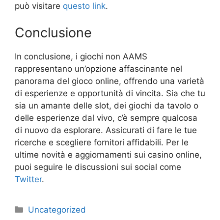
può visitare
questo link
.
Conclusione
In conclusione, i giochi non AAMS
rappresentano un’opzione affascinante nel
panorama del gioco online, offrendo una varietà
di esperienze e opportunità di vincita. Sia che tu
sia un amante delle slot, dei giochi da tavolo o
delle esperienze dal vivo, c’è sempre qualcosa
di nuovo da esplorare. Assicurati di fare le tue
ricerche e scegliere fornitori affidabili. Per le
ultime novità e aggiornamenti sui casino online,
puoi seguire le discussioni sui social come
Twitter
.
Categorías
Uncategorized