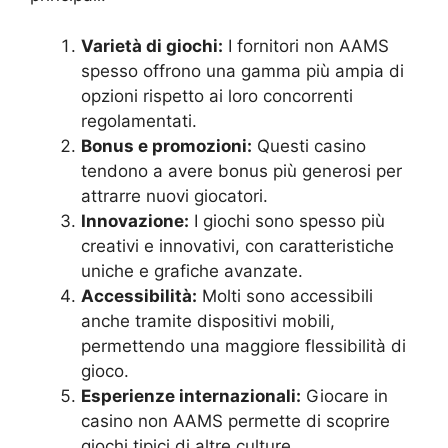
Varietà di giochi:
I fornitori non AAMS
spesso offrono una gamma più ampia di
opzioni rispetto ai loro concorrenti
regolamentati.
Bonus e promozioni:
Questi casino
tendono a avere bonus più generosi per
attrarre nuovi giocatori.
Innovazione:
I giochi sono spesso più
creativi e innovativi, con caratteristiche
uniche e grafiche avanzate.
Accessibilità:
Molti sono accessibili
anche tramite dispositivi mobili,
permettendo una maggiore flessibilità di
gioco.
Esperienze internazionali:
Giocare in
casino non AAMS permette di scoprire
giochi tipici di altre culture.