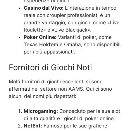
esperienze di gioco.
Casino dal Vivo:
L’interazione in tempo
reale con croupier professionisti è un
grande vantaggio, con giochi come «Live
Roulette» e «Live Blackjack».
Poker Online:
Varianti di poker, come
Texas Hold’em e Omaha, sono disponibili
per i più appassionati.
Fornitori di Giochi Noti
Molti fornitori di giochi eccellenti si sono
affermati nel settore non AAMS. Qui ci sono
alcuni dei nomi più rispettati:
Microgaming:
Conosciuto per le sue slot
di alta qualità e i giochi di poker online.
NetEnt:
Famoso per le sue grafiche