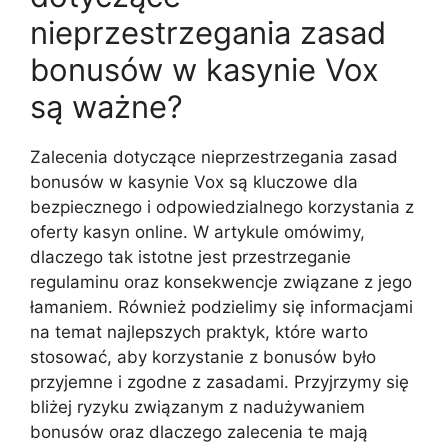
nieprzestrzegania zasad
bonusów w kasynie Vox
są ważne?
Zalecenia dotyczące nieprzestrzegania zasad
bonusów w kasynie Vox są kluczowe dla
bezpiecznego i odpowiedzialnego korzystania z
oferty kasyn online. W artykule omówimy,
dlaczego tak istotne jest przestrzeganie
regulaminu oraz konsekwencje związane z jego
łamaniem. Również podzielimy się informacjami
na temat najlepszych praktyk, które warto
stosować, aby korzystanie z bonusów było
przyjemne i zgodne z zasadami. Przyjrzymy się
bliżej ryzyku związanym z nadużywaniem
bonusów oraz dlaczego zalecenia te mają