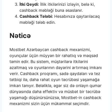
İtki Qeydi:
İllik itkilərinizi izləyin, belə ki,
cashback məbləği buna əsaslanır.
Cashback Tələbi:
Hesabınıza qaytarılacaq
məbləği tələb edin.
Nəticə
Mostbet Azərbaycan cashback mexanizmi,
oyunçular üçün müyyən bir rahatlıq və məqsəd
təmin edir. Bu sistem, müştərilərə itkilərini
azaltmaq və oyunlarının dəyərini artırmaq imkanı
verir. Cashback proqramı, sadə qaydaları və tez
tətbiqi ilə, daha rahat oyun təcrübəsi yaşamağa
imkan tanıyır. Beləliklə, əgər siz də onlayn qumar
dünyasında daha effektiv və müsbət bir təcrübə
yaşamağı düşünürsünüzsə, Mostbet-in cashback
mexanizmi sizin üçün mükəmməl seçimdir.