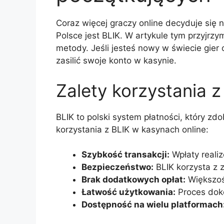
Coraz więcej graczy online decyduje się 
Polsce jest BLIK. W artykule tym przyjrz
metody. Jeśli jesteś nowy w świecie gier 
zasilić swoje konto w kasynie.
Zalety korzystania 
BLIK to polski system płatności, który zd
korzystania z BLIK w kasynach online:
Szybkość transakcji:
Wpłaty reali
Bezpieczeństwo:
BLIK korzysta z 
Brak dodatkowych opłat:
Większość
Łatwość użytkowania:
Proces dokon
Dostępność na wielu platformach