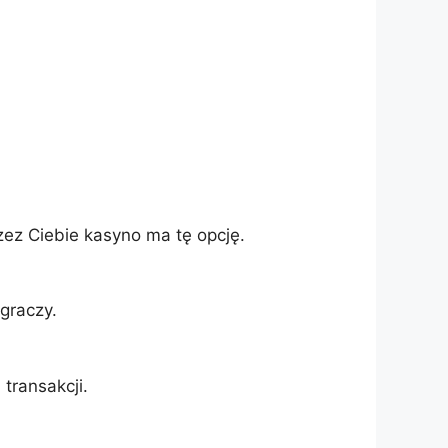
zez Ciebie kasyno ma tę opcję.
graczy.
transakcji.