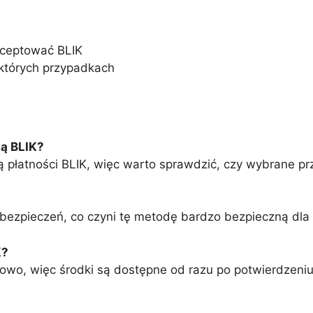
kceptować BLIK
których przypadkach
ją BLIK?
ją płatności BLIK, więc warto sprawdzić, czy wybrane pr
ezpieczeń, co czyni tę metodę bardzo bezpieczną dla 
K?
owo, więc środki są dostępne od razu po potwierdzeniu 