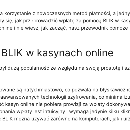
na korzystanie z nowoczesnych metod płatności, a jedn
ymy się, jak przeprowadzić wpłatę za pomocą BLIK w kas
online i nie wiesz, jak zacząć, nasz przewodnik pomoże 
z BLIK w kasynach online
obył dużą popularność ze względu na swoją prostotę i sz
zowane są natychmiastowo, co pozwala na błyskawiczne
zaawansowanych technologii szyfrowania, co minimalizu
 kasyn online nie pobiera prowizji za wpłaty dokonyw
ania wpłaty jest intuicyjny i wymaga jedynie kilku klikn
:
BLIK można używać zarówno na komputerach, jak i ur