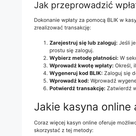
Jak przeprowadzić wpłat
Dokonanie wpłaty za pomocą BLIK w kasynie
zrealizować transakcję:
Zarejestruj się lub zaloguj:
Jeśli j
prostu się zaloguj.
Wybierz metodę płatności:
W sekc
Wprowadź kwotę wpłaty:
Określ, i
Wygeneruj kod BLIK:
Zaloguj się d
Wprowadź kod:
Wprowadź wygenero
Potwierdź transakcję:
Zatwierdź w
Jakie kasyna online
Coraz więcej kasyn online oferuje możli
skorzystać z tej metody: