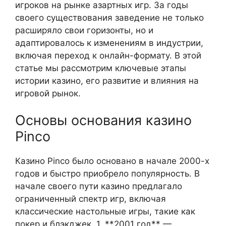
игроков на рынке азартных игр. За годы
своего существования заведение не только
расширяло свои горизонты, но и
адаптировалось к изменениям в индустрии,
включая переход к онлайн-формату. В этой
статье мы рассмотрим ключевые этапы
истории казино, его развитие и влияния на
игровой рынок.
Основы основания казино
Pinco
Казино Pinco было основано в начале 2000-х
годов и быстро приобрело популярность. В
начале своего пути казино предлагало
ограниченный спектр игр, включая
классические настольные игры, такие как
покер и блэкджек. 1. **2001 год** —