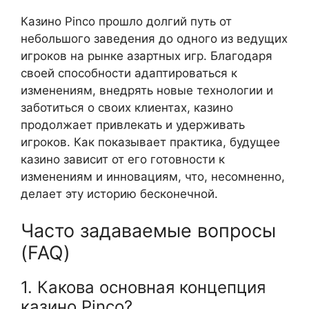
Казино Pinco прошло долгий путь от
небольшого заведения до одного из ведущих
игроков на рынке азартных игр. Благодаря
своей способности адаптироваться к
изменениям, внедрять новые технологии и
заботиться о своих клиентах, казино
продолжает привлекать и удерживать
игроков. Как показывает практика, будущее
казино зависит от его готовности к
изменениям и инновациям, что, несомненно,
делает эту историю бесконечной.
Часто задаваемые вопросы
(FAQ)
1. Какова основная концепция
казино Pinco?