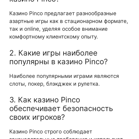
Казино Pinco предлагает разнообразные
азартные игры как в стационарном формате,
так и online, уделяя особое внимание
комфортному клиентскому опыту.
2. Какие игры наиболее
популярны в казино Pinco?
Наиболее популярными играми являются
слоты, покер, блэкджек и рулетка.
3. Как казино Pinco
обеспечивает безопасность
своих игроков?
Казино Pinco строго соблюдает