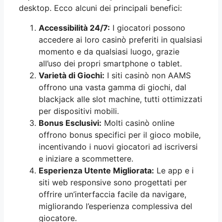
desktop. Ecco alcuni dei principali benefici:
Accessibilità 24/7:
I giocatori possono
accedere ai loro casinò preferiti in qualsiasi
momento e da qualsiasi luogo, grazie
all’uso dei propri smartphone o tablet.
Varietà di Giochi:
I siti casinò non AAMS
offrono una vasta gamma di giochi, dal
blackjack alle slot machine, tutti ottimizzati
per dispositivi mobili.
Bonus Esclusivi:
Molti casinò online
offrono bonus specifici per il gioco mobile,
incentivando i nuovi giocatori ad iscriversi
e iniziare a scommettere.
Esperienza Utente Migliorata:
Le app e i
siti web responsive sono progettati per
offrire un’interfaccia facile da navigare,
migliorando l’esperienza complessiva del
giocatore.