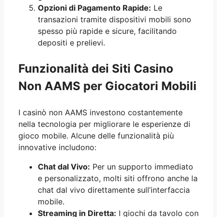
Opzioni di Pagamento Rapide:
Le
transazioni tramite dispositivi mobili sono
spesso più rapide e sicure, facilitando
depositi e prelievi.
Funzionalità dei Siti Casino
Non AAMS per Giocatori Mobili
I casinò non AAMS investono costantemente
nella tecnologia per migliorare le esperienze di
gioco mobile. Alcune delle funzionalità più
innovative includono:
Chat dal Vivo:
Per un supporto immediato
e personalizzato, molti siti offrono anche la
chat dal vivo direttamente sull’interfaccia
mobile.
Streaming in Diretta:
I giochi da tavolo con