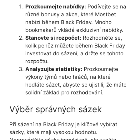
Prozkoumejte nabídky:
Podívejte se na
různé bonusy a akce, které Mostbet
nabízí během Black Friday. Mnoho
bookmakerů vkládá exkluzivní nabídky.
Stanovte si rozpočet:
Rozhodněte se,
kolik peněz můžete během Black Friday
investovat do sázení, a držte se tohoto
rozpočtu.
Analyzujte statistiky:
Prozkoumejte
výkony týmů nebo hráčů, na které
hodláte sázet, abyste se ujistili, že máte
solidní základ pro rozhodování.
Výběr správných sázek
Při sázení na Black Friday je klíčové vybírat
sázky, které mají vysokou hodnotu.