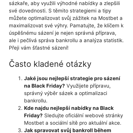
sázkaře, aby využili výhodné nabídky a zlepšili
své dovednosti. S těmito strategiemi a tipy
můžete optimalizovat svůj zážitek na Mostbet a
maximalizovat své výhry. Pamatujte, že klíčem k
úspěšnému sázení je nejen správná příprava,
ale i pečlivá správa bankrollu a analýza statistik.
Přeji vám šťastné sázení!
Často kladené otázky
Jaké jsou nejlepší strategie pro sázení
na Black Friday?
Využijete přípravu,
správný výběr sázek a optimalizaci
bankrollu.
Kde najdu nejlepší nabídky na Black
Friday?
Sledujte oficiální webové stránky
Mostbet a sociální sítě pro aktuální akce.
Jak spravovat svůj bankroll během