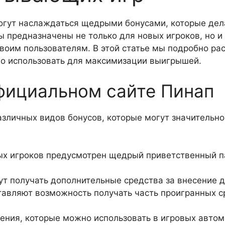
огут наслаждаться щедрыми бонусами, которые дел
 предназначены не только для новых игроков, но и 
воим пользователям. В этой статье мы подробно ра
жно использовать для максимизации выигрышей.
фициальном сайте Пинап
зличных видов бонусов, которые могут значительно
х игроков предусмотрен щедрый приветственный па
т получать дополнительные средства за внесение д
авляют возможность получать часть проигранных ср
ения, которые можно использовать в игровых авто