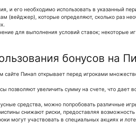
ия, и его необходимо использовать в указанный пер
ам (вейджер), которые определяют, сколько раз не
х.
чение для выполнения условий ставок; некоторые иг
льзования бонусов на П
м сайте Пинап открывает перед игроками множество
сы позволяют увеличить сумму на счете, что дает в
усные средства, можно попробовать различные игр
испины снижают риски, предоставляя возможность 
оки могут участвовать в специальных акциях и лоте