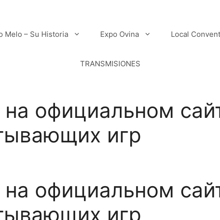
o Melo – Su Historia
Expo Ovina
Local Conven
TRANSMISIONES
на официальном сайт
тывающих игр
на официальном сайт
тывающих игр