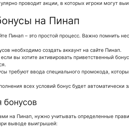
улярно проводит акции, в которых игроки могут выи
бонусы на Пинап
те Пинап – это простой процесс. Важно помнить не
сов необходимо создать аккаунт на сайте Пинап.
 если вы хотите активировать приветственный бону
ся.
сы требуют ввода специального промокода, который
олнения всех условий бонус будет автоматически за
 бонусов
ами на Пинап, нужно учитывать определенные прави
при выводе выигрышей: