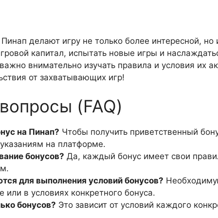
инап делают игру не только более интересной, но 
гровой капитал, испытать новые игры и наслаждать
важно внимательно изучать правила и условия их ак
ьствия от захватывающих игр!
вопросы (FAQ)
нус на Пинап?
Чтобы получить приветственный бону
 указаниям на платформе.
ование бонусов?
Да, каждый бонус имеет свои прави
м.
ются для выполнения условий бонусов?
Необходимую
е или в условиях конкретного бонуса.
ько бонусов?
Это зависит от условий каждого конкр