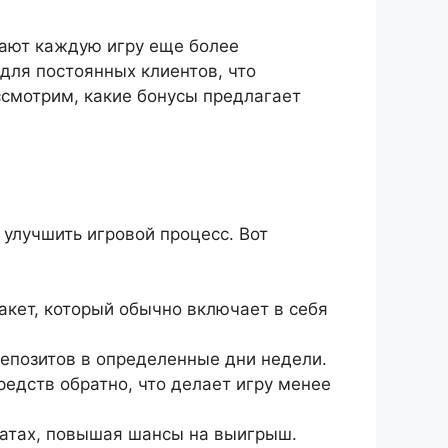
ают каждую игру еще более
для постоянных клиентов, что
ссмотрим, какие бонусы предлагает
 улучшить игровой процесс. Вот
кет, который обычно включает в себя
епозитов в определенные дни недели.
едств обратно, что делает игру менее
матах, повышая шансы на выигрыш.