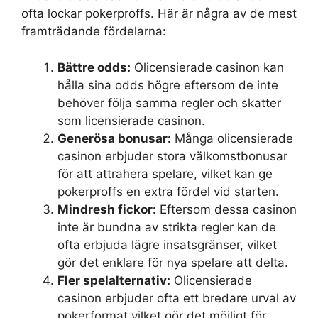
ofta lockar pokerproffs. Här är några av de mest
framträdande fördelarna:
Bättre odds:
Olicensierade casinon kan
hålla sina odds högre eftersom de inte
behöver följa samma regler och skatter
som licensierade casinon.
Generösa bonusar:
Många olicensierade
casinon erbjuder stora välkomstbonusar
för att attrahera spelare, vilket kan ge
pokerproffs en extra fördel vid starten.
Mindresh fickor:
Eftersom dessa casinon
inte är bundna av strikta regler kan de
ofta erbjuda lägre insatsgränser, vilket
gör det enklare för nya spelare att delta.
Fler spelalternativ:
Olicensierade
casinon erbjuder ofta ett bredare urval av
pokerformat vilket gör det möjligt för