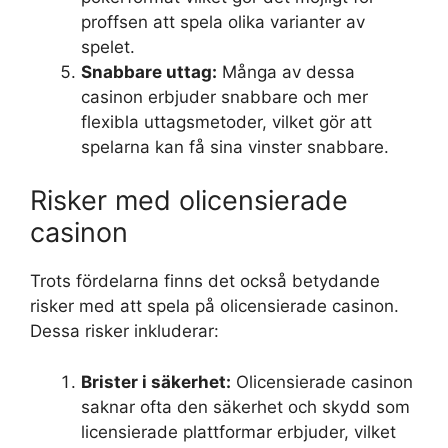
proffsen att spela olika varianter av
spelet.
Snabbare uttag:
Många av dessa
casinon erbjuder snabbare och mer
flexibla uttagsmetoder, vilket gör att
spelarna kan få sina vinster snabbare.
Risker med olicensierade
casinon
Trots fördelarna finns det också betydande
risker med att spela på olicensierade casinon.
Dessa risker inkluderar:
Brister i säkerhet:
Olicensierade casinon
saknar ofta den säkerhet och skydd som
licensierade plattformar erbjuder, vilket