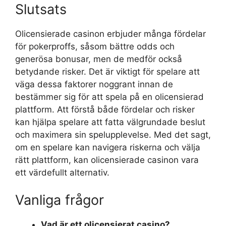
Slutsats
Olicensierade casinon erbjuder många fördelar
för pokerproffs, såsom bättre odds och
generösa bonusar, men de medför också
betydande risker. Det är viktigt för spelare att
väga dessa faktorer noggrant innan de
bestämmer sig för att spela på en olicensierad
plattform. Att förstå både fördelar och risker
kan hjälpa spelare att fatta välgrundade beslut
och maximera sin spelupplevelse. Med det sagt,
om en spelare kan navigera riskerna och välja
rätt plattform, kan olicensierade casinon vara
ett värdefullt alternativ.
Vanliga frågor
Vad är ett olicensierat casino?