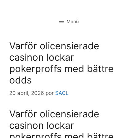
Saltar
al
contenido
Menú
Varför olicensierade
casinon lockar
pokerproffs med bättre
odds
20 abril, 2026
por
SACL
Varför olicensierade
casinon lockar
pokerproffs med bättre