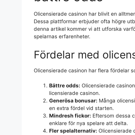
Olicensierade casinon har blivit en alltmer
Dessa plattformar erbjuder ofta högre utbe
denna artikel kommer vi att utforska varfö
spelarnas erfarenheter.
Fördelar med olicen
Olicensierade casinon har flera fördelar 
Bättre odds:
Olicensierade casinon
licensierade casinon.
Generösa bonusar:
Många olicensie
en extra fördel vid starten.
Mindresh fickor:
Eftersom dessa cas
enklare för nya spelare att delta.
Fler spelalternativ:
Olicensierade c