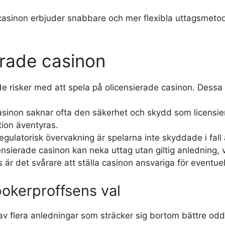
inon erbjuder snabbare och mer flexibla uttagsmetoder,
erade casinon
e risker med att spela på olicensierade casinon. Dessa r
sinon saknar ofta den säkerhet och skydd som licensiera
ation äventyras.
gulatorisk övervakning är spelarna inte skyddade i fall a
sierade casinon kan neka uttag utan giltig anledning, vi
 är det svårare att ställa casinon ansvariga för eventuel
pokerproffsens val
av flera anledningar som sträcker sig bortom bättre odd