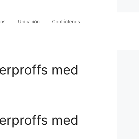
tos
Ubicación
Contáctenos
kerproffs med
kerproffs med